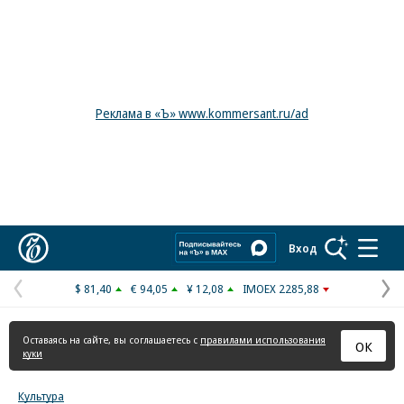
Реклама в «Ъ» www.kommersant.ru/ad
Коммерсантъ
Вход
$ 81,40
€ 94,05
¥ 12,08
IMOEX 2285,88
Предыдущая
С
страница
с
Оставаясь на сайте, вы соглашаетесь с
правилами использования
ОК
куки
Культура