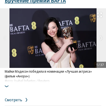
Вручение премии BAFTA
Развернуть на
1
/
37
Майки Мэдисон победила в номинации «Лучшая актриса»
(фильм «Анора»)
Фото: Isabel Infantes / Reuters
Смотреть