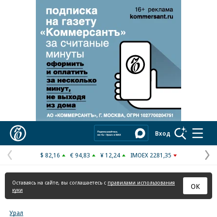
Реклама в «Ъ» www.kommersant.ru/ad
Коммерсантъ
Вход
$ 82,16
€ 94,83
¥ 12,24
IMOEX 2281,35
Предыдущая
С
страница
с
Оставаясь на сайте, вы соглашаетесь с
правилами использования
ОК
куки
Урал