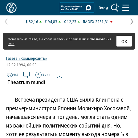
Коммерсантъ
Вход
$ 82,16
€ 94,83
¥ 12,23
IMOEX 2281,31
Предыдущая
С
страница
с
Оставаясь на сайте, вы соглашаетесь с
правилами использования
ОК
куки
Газета «Коммерсантъ»
12.02.1994, 00:00
949
3 мин.
Theatrum mundi
Встреча президента США Билла Клинтона с
премьер-министром Японии Морихиро Хосокавой,
начавшаяся вчера в полдень, могла стать одним
из важнейших политических событий дня. Но,
хотя ее результаты к моменту выхода номера Ъ в