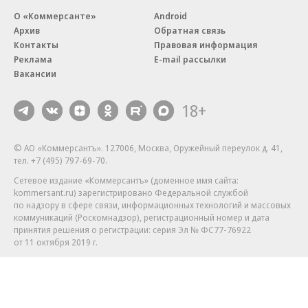
О «Коммерсанте»
Android
Архив
Обратная связь
Контакты
Правовая информация
Реклама
E-mail рассылки
Вакансии
18+
© АО «Коммерсантъ». 127006, Москва, Оружейный переулок д. 41,
тел. +7 (495) 797-69-70.
Сетевое издание «Коммерсантъ» (доменное имя сайта:
kommersant.ru) зарегистрировано Федеральной службой
по надзору в сфере связи, информационных технологий и массовых
коммуникаций (Роскомнадзор), регистрационный номер и дата
принятия решения о регистрации: серия
Эл № ФС77-76922
от 11 октября 2019 г.
Партнерские проекты/материалы, новости компаний, материалы
с пометкой «Промо» и «Официальное сообщение» опубликованы
на коммерческой основе.
На kommersant.ru применяются рекомендательные технологии.