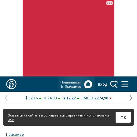
Реклама в «Ъ» www.kommersant.ru/ad
Коммерсантъ
Вход
$ 82,16
€ 94,83
¥ 12,22
IMOEX 2274,98
Предыдущая
С
страница
с
Оставаясь на сайте, вы соглашаетесь с
правилами использования
ОК
куки
Прикамье