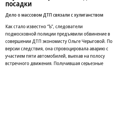
посадки
Дело о массовом ДТП связали с хулиганством
Как стало известно “Ъ”, следователи
подмосковной полиции предъявили обвинение в
совершении ДТП экономисту Ольге Черыговой. По
версии следствия, она спровоцировала аварию с
участием пяти автомобилей, выехав на полосу
встречного движения. Получившая серьезные
травмы женщина утверждает, что истинным
виновником стал протаранивший ее машину джип
под управлением инструктора спортивно-
технического клуба из Ступино и по
совместительству местного депутата Евгения
Черницова. На тот момент он был под судом за
избиение в ходе дорожной ссоры главы Тульского