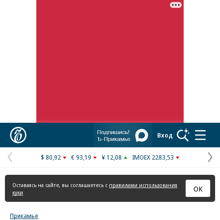
Реклама в «Ъ» www.kommersant.ru/ad
Коммерсантъ
Вход
$ 80,92
€ 93,19
¥ 12,08
IMOEX 2283,53
Предыдущая
С
страница
с
Оставаясь на сайте, вы соглашаетесь с
правилами использования
ОК
куки
Прикамье