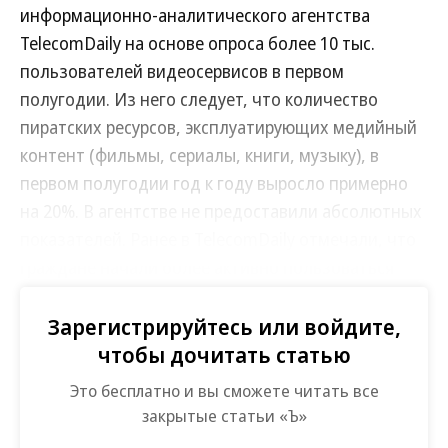
информационно-аналитического агентства
TelecomDaily на основе опроса более 10 тыс.
пользователей видеосервисов в первом
полугодии. Из него следует, что количество
пиратских ресурсов, эксплуатирующих медийный
контент (фильмы, сериалы, книги, музыку), в
первом полугодии год к году выросло примерно
на 20%. В агентстве не предоставили абсолютных
показателей. Ранее в TelecomDaily отмечали, что
граждане начали более активно пользоваться
легальными видеосервисами и платить за них (
см.
“Ъ” от 9 августа
Зарегистрируйтесь или войдите,
).
чтобы дочитать статью
Участники рынка по-разному оценивают
Это бесплатно и вы сможете читать все
развитие пиратского рынка в
закрытые статьи «Ъ»
медиасегменте.