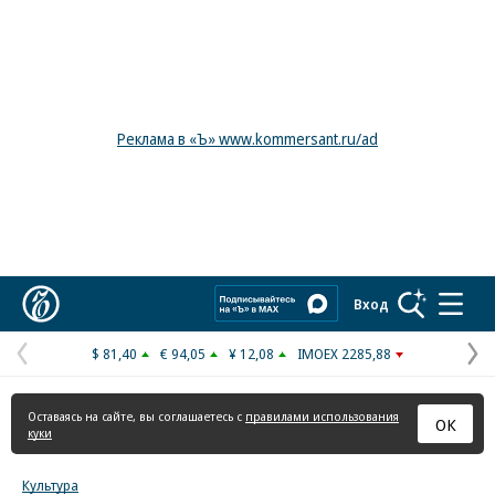
Реклама в «Ъ» www.kommersant.ru/ad
Коммерсантъ
Вход
$ 81,40
€ 94,05
¥ 12,08
IMOEX 2285,88
Предыдущая
С
страница
с
Оставаясь на сайте, вы соглашаетесь с
правилами использования
ОК
куки
Культура