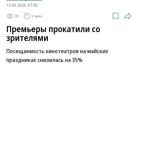
13.05.2026, 07:30
7K
2 мин.
Премьеры прокатили со
зрителями
Посещаемость кинотеатров на майских
праздниках снизилась на 35%
Совокупные сборы фильмов в кинопрокате за
майские праздники составили 1 млрд руб. против
1,5 млрд руб. годом ранее, также сократилась
посещаемость — с 3,7 млн человек до 2,5 млн.
Основную кассу принес проект «Коммерсант» с
Александром Петровым, и в целом прокат состоял
преимущественно из отечественных картин, хотя
военные драмы на этот раз особого ажиотажа у