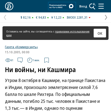
Коммерсантъ
Вход
$ 82,16
€ 94,83
¥ 12,23
IMOEX 2281,31
Предыдущая
С
страница
с
Оставаясь на сайте, вы соглашаетесь с
правилами использования
ОК
куки
Газета «Коммерсантъ»
15.10.2005, 00:00
61
1 мин.
Ни войны, ни Кашмира
Утром 8 октября в Кашмире, на границе Пакистана
и Индии, произошло землетрясение силой 7,6
балла по шкале Рихтера. По официальным
данным, погибло 25 тыс. человек в Пакистане и
1,3 тыс.— в Индии, однако по оценкам