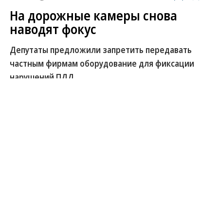
На дорожные камеры снова
наводят фокус
Депутаты предложили запретить передавать
частным фирмам оборудование для фиксации
нарушений ПДД
Межфракционная группа депутатов Госдумы
направила в правительство новую версию
законопроекта, запрещающего передавать
частным компаниям камеры для фиксации
нарушений. Оборудование должно находиться
только в собственности РФ или субъектов,
уверены парламентарии. Они утверждают, что
практика привлечения бизнеса к развитию сети
камер приводит к заинтересованности бизнеса в