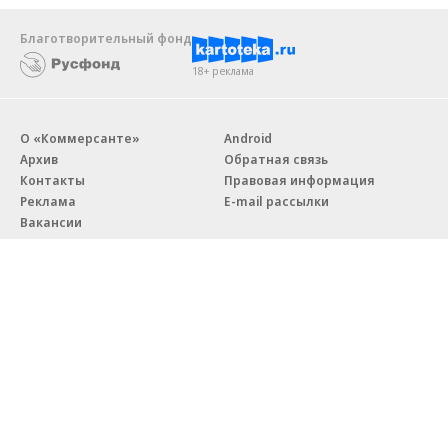
Благотворительный фонд
18+ реклама
О «Коммерсанте»
Android
Архив
Обратная связь
Контакты
Правовая информация
Реклама
E-mail рассылки
Вакансии
18+
© АО «Коммерсантъ». 127006, Москва, Оружейный переулок д. 41,
тел. +7 (495) 797-69-70.
Сетевое издание «Коммерсантъ» (доменное имя сайта:
kommersant.ru) зарегистрировано Федеральной службой
по надзору в сфере связи, информационных технологий и массовых
коммуникаций (Роскомнадзор), регистрационный номер и дата