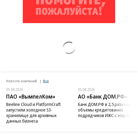
Новости компаний
Все
05.08.2026
05.08.2026
ПАО «ВымпелКом»
АО «Банк ДОМ.РФ»
Beeline Cloud и PlatformCraft
Банк ДОМ.РФ в 2,5 раза нараст
запустили холодное S3-
объемы кредитования
хранилище для архивных
подрядчиков ИЖС с эскроу
данных бизнеса