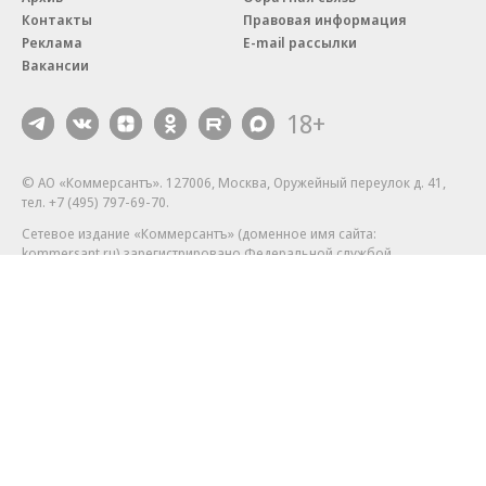
Контакты
Правовая информация
Реклама
E-mail рассылки
Вакансии
18+
© АО «Коммерсантъ». 127006, Москва, Оружейный переулок д. 41,
тел. +7 (495) 797-69-70.
Сетевое издание «Коммерсантъ» (доменное имя сайта:
kommersant.ru) зарегистрировано Федеральной службой
по надзору в сфере связи, информационных технологий и массовых
коммуникаций (Роскомнадзор), регистрационный номер и дата
принятия решения о регистрации: серия
Эл № ФС77-76922
от 11 октября 2019 г.
Партнерские проекты/материалы, новости компаний, материалы
с пометкой «Промо» и «Официальное сообщение» опубликованы
на коммерческой основе.
На kommersant.ru применяются рекомендательные технологии.
Подробнее