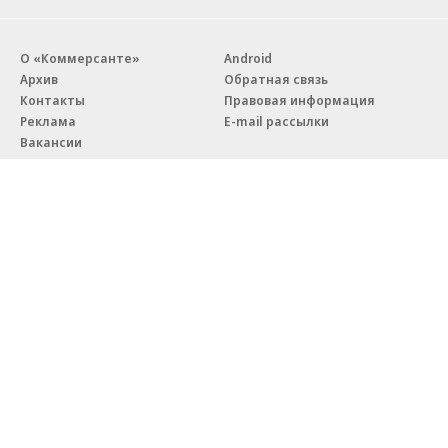
О «Коммерсанте»
Android
Архив
Обратная связь
Контакты
Правовая информация
Реклама
E-mail рассылки
Вакансии
18+
© АО «Коммерсантъ». 127006, Москва, Оружейный переулок д. 41,
тел. +7 (495) 797-69-70.
Сетевое издание «Коммерсантъ» (доменное имя сайта:
kommersant.ru) зарегистрировано Федеральной службой
по надзору в сфере связи, информационных технологий и массовых
коммуникаций (Роскомнадзор), регистрационный номер и дата
принятия решения о регистрации: серия
Эл № ФС77-76922
от 11 октября 2019 г.
Партнерские проекты/материалы, новости компаний, материалы
с пометкой «Промо» и «Официальное сообщение» опубликованы