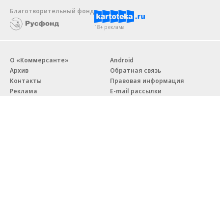
Благотворительный фонд
18+ реклама
О «Коммерсанте»
Android
Архив
Обратная связь
Контакты
Правовая информация
Реклама
E-mail рассылки
Вакансии
18+
© АО «Коммерсантъ». 127006, Москва, Оружейный переулок д. 41,
тел. +7 (495) 797-69-70.
Сетевое издание «Коммерсантъ» (доменное имя сайта:
kommersant.ru) зарегистрировано Федеральной службой
по надзору в сфере связи, информационных технологий и массовых
коммуникаций (Роскомнадзор), регистрационный номер и дата
принятия решения о регистрации: серия
Эл № ФС77-76922