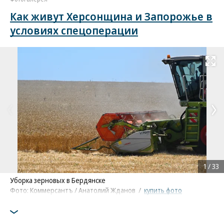
Как живут Херсонщина и Запорожье в
условиях спецоперации
Развернуть на
1
/
33
Уборка зерновых в Бердянске
Фото: Коммерсантъ / Анатолий Жданов
/
купить фото