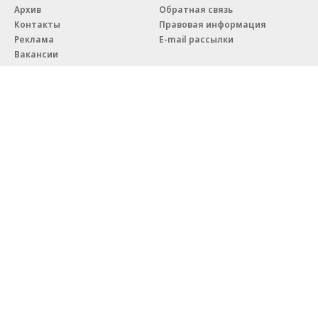
возведен в полную высоту
крупным компаниям эффектив
реализовывать ESG-стратегию
Благотворительный фонд
18+ реклама
О «Коммерсанте»
Android
Архив
Обратная связь
Контакты
Правовая информация
Реклама
E-mail рассылки
Вакансии
18+
© АО «Коммерсантъ». 127006, Москва, Оружейный переулок д. 41,