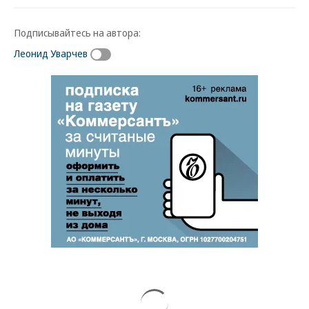
Подписывайтесь на автора:
Леонид Уварчев
Новости партнеров
ВСУ точно получат десятки тысяч новых
солдат
Путин озвучил итоговый план СВО
Зеленский неожиданно высказался о
возвращении Крыма
Заставим раскаяться: союзник России
дал грозное обещание