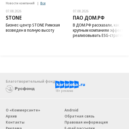
Новости компаний
Все
07.08.2026
07.08.2026
STONE
ПАО ДОМ.РФ
Бизнес-центр STONE Римская
В ДОМ.РФ рассказали, как
возведен в полную высоту
крупным компаниям эффектив
реализовывать ESG-стратегию
Благотворительный фонд
18+ реклама
О «Коммерсанте»
Android
Архив
Обратная связь
Контакты
Правовая информация
Реклама
E-mail рассылки