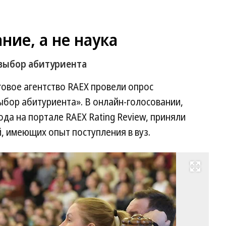
ние, а не наука
 выбор абитуриента
говое агентство RAEX провели опрос
выбор абитуриента». В онлайн-голосовании,
ода на портале RAEX Rating Review, приняли
, имеющих опыт поступления в вуз.
Развернуть на весь экран
Фо
Д
Ле
Ко