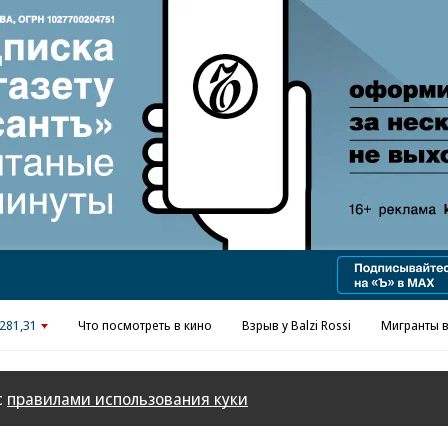
Реклама в «Ъ» www.kommersant.ru/ad
281,31
Что посмотреть в кино
Взрыв у Balzi Rossi
Мигранты в
с
правилами использования куки