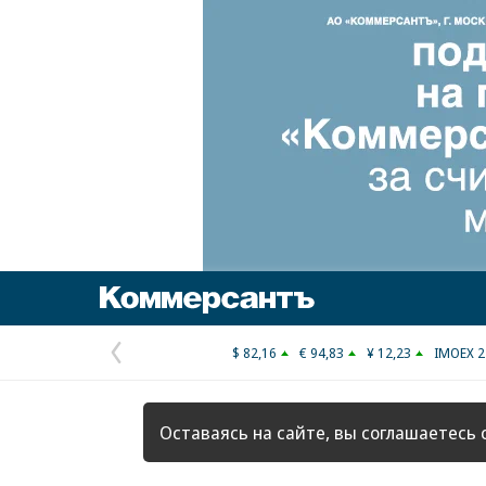
Коммерсантъ
$ 82,16
€ 94,83
¥ 12,23
IMOEX 2
Предыдущая
страница
Оставаясь на сайте, вы соглашаетесь 