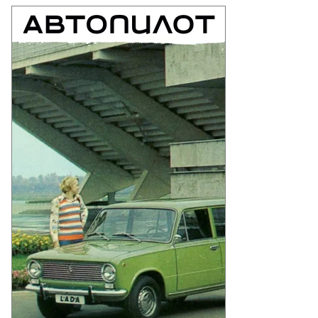
то:
митрий
бедев,
ммерсантъ