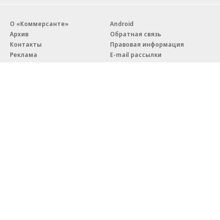
О «Коммерсанте»
Android
Архив
Обратная связь
Контакты
Правовая информация
Реклама
E-mail рассылки
Вакансии
18+
© АО «Коммерсантъ». 127006, Москва, Оружейный переулок д. 41,
тел. +7 (495) 797-69-70.
Сетевое издание «Коммерсантъ» (доменное имя сайта:
kommersant.ru) зарегистрировано Федеральной службой
по надзору в сфере связи, информационных технологий и массовых
коммуникаций (Роскомнадзор), регистрационный номер и дата
принятия решения о регистрации: серия
Эл № ФС77-76922
от 11 октября 2019 г.
Партнерские проекты/материалы, новости компаний, материалы
с пометкой «Промо» и «Официальное сообщение» опубликованы
на коммерческой основе.