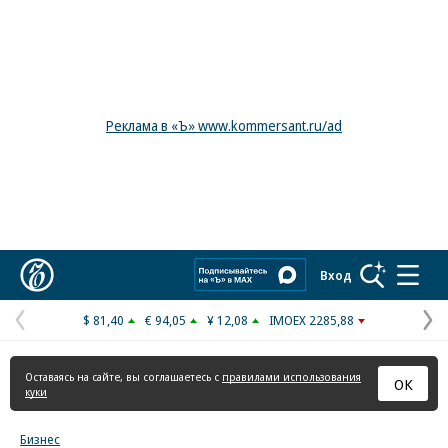
Реклама в «Ъ» www.kommersant.ru/ad
Коммерсантъ
Вход
$ 81,40
€ 94,05
¥ 12,08
IMOEX 2285,88
Предыдущая
С
страница
с
Оставаясь на сайте, вы соглашаетесь с
правилами использования
ОК
куки
Бизнес