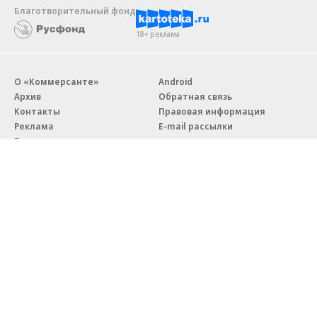
Благотворительный фонд
18+ реклама
О «Коммерсанте»
Android
Архив
Обратная связь
Контакты
Правовая информация
Реклама
E-mail рассылки
Вакансии
18+
© АО «Коммерсантъ». 127006, Москва, Оружейный переулок д. 41,
тел. +7 (495) 797-69-70.
Сетевое издание «Коммерсантъ» (доменное имя сайта:
kommersant.ru) зарегистрировано Федеральной службой
по надзору в сфере связи, информационных технологий и массовых
коммуникаций (Роскомнадзор), регистрационный номер и дата
принятия решения о регистрации: серия
Эл № ФС77-76922
от 11 октября 2019 г.