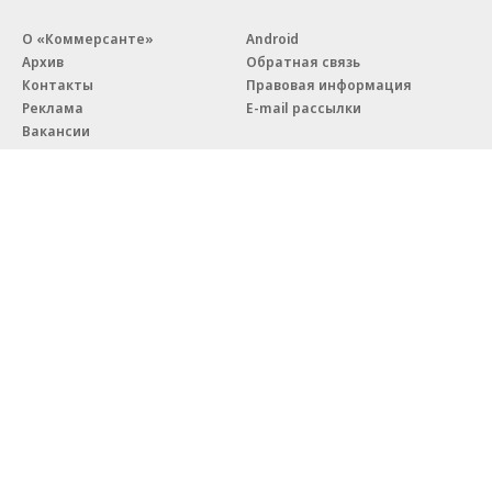
О «Коммерсанте»
Android
Архив
Обратная связь
Контакты
Правовая информация
Реклама
E-mail рассылки
Вакансии
18+
© АО «Коммерсантъ». 127006, Москва, Оружейный переулок д. 41,
тел. +7 (495) 797-69-70.
Сетевое издание «Коммерсантъ» (доменное имя сайта:
kommersant.ru) зарегистрировано Федеральной службой
по надзору в сфере связи, информационных технологий и массовых
коммуникаций (Роскомнадзор), регистрационный номер и дата
принятия решения о регистрации: серия
Эл № ФС77-76922
от 11 октября 2019 г.
Партнерские проекты/материалы, новости компаний, материалы
с пометкой «Промо» и «Официальное сообщение» опубликованы
на коммерческой основе.