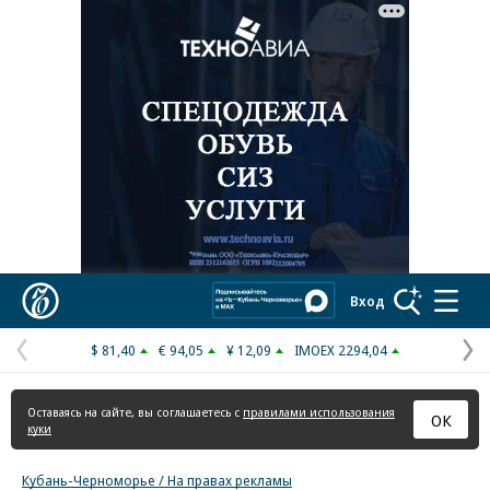
Реклама в «Ъ» www.kommersant.ru/ad
Коммерсантъ
Вход
$ 81,40
€ 94,05
¥ 12,09
IMOEX 2294,04
Предыдущая
С
страница
с
Оставаясь на сайте, вы соглашаетесь с
правилами использования
ОК
куки
Кубань-Черноморье / На правах рекламы