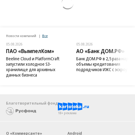
Новости компаний
Все
05.08.2026
05.08.2026
ПАО «ВымпелКом»
АО «Банк ДОМ.РФ»
Beeline Cloud и PlatformCraft
Банк ДОМ.РФ в 2,5 раза нараст
запустили холодное S3-
объемы кредитования
хранилище для архивных
подрядчиков ИЖС с эскроу
данных бизнеса
Благотворительный фонд
18+ реклама
О «Коммерсанте»
Android