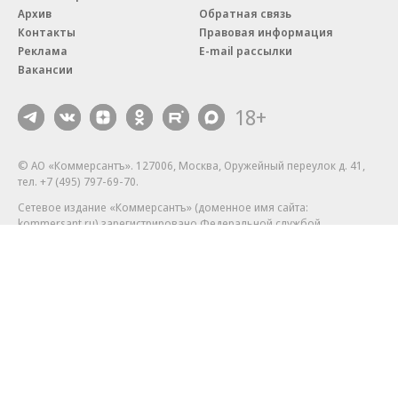
Архив
Обратная связь
Контакты
Правовая информация
Реклама
E-mail рассылки
Вакансии
18+
© АО «Коммерсантъ». 127006, Москва, Оружейный переулок д. 41,
тел. +7 (495) 797-69-70.
Сетевое издание «Коммерсантъ» (доменное имя сайта:
kommersant.ru) зарегистрировано Федеральной службой
по надзору в сфере связи, информационных технологий и массовых
коммуникаций (Роскомнадзор), регистрационный номер и дата
принятия решения о регистрации: серия
Эл № ФС77-76922
от 11 октября 2019 г.
Партнерские проекты/материалы, новости компаний, материалы
с пометкой «Промо» и «Официальное сообщение» опубликованы
на коммерческой основе.
На kommersant.ru применяются рекомендательные технологии.
Подробнее