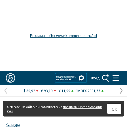
Реклама в «Ъ» www.kommersant.ru/ad
Коммерсантъ
Вход
$ 80,92
€ 93,19
¥ 11,99
IMOEX 2301,65
Предыдущая
С
страница
с
Оставаясь на сайте, вы соглашаетесь с
правилами использования
ОК
куки
Культура