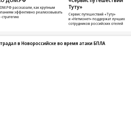
АО ДОМ.РФ
«Сервис путешествий
Туту»
ОМ.РФ рассказали, как крупным
паниям эффективно реализовывать
Сервис путешествий «Туту»
-стратегию
и «Нетмонет» поддержат лучших
сотрудников российских отелей
традал в Новороссийске во время атаки БПЛА
санте»
Реклама
Обратная связь
Вакансии
Правовая информация
Android
E-mail рассылки
реулок д. 41,
тел. +7 (495) 797-69-70.
Партнерские проекты/матери
«Промо» и «Официальное со
а: kommersant.ru) зарегистрировано
нформационных технологий
На kommersant.ru применяют
ционный номер и дата принятия
1 октября 2019 г.