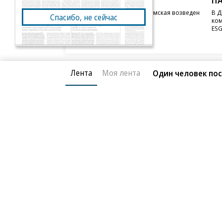
STONE
П
Бизнес-центр STONE Римская возведен
В Д
Спасибо, не сейчас
в полную высоту
ком
ESG
Лента
Моя лента
Один человек пос
Благотворительный фонд
О «Коммер
Архив
Контакты
18+ реклама
© АО «Коммерсантъ». 127006, Москва, Оружейный пе
Сетевое издание «Коммерсантъ» (доменное имя сайт
Федеральной службой по надзору в сфере связи, и
и массовых коммуникаций (Роскомнадзор), регистра
решения о регистрации: серия
Эл № ФС77-76922
от 1