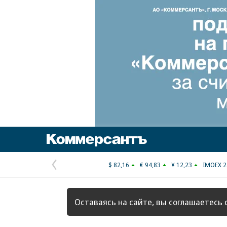
Коммерсантъ
$ 82,16
€ 94,83
¥ 12,23
IMOEX 2
Предыдущая
страница
Оставаясь на сайте, вы соглашаетесь 