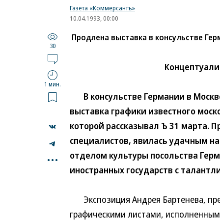
Газета «Коммерсантъ»
10.04.1993, 00:00
Продлена выставка в консульстве Ге
30
Концептуали
1 мин.
В консульстве Германии в Москве
выставка графики известного моск
которой рассказывал Ъ 31 марта. 
специалистов, явилась удачным н
...
отделом культуры посольства Герм
иностранных государств с талантл
Экспозиция Андрея Бартенева, пре
графическими листами, исполненными