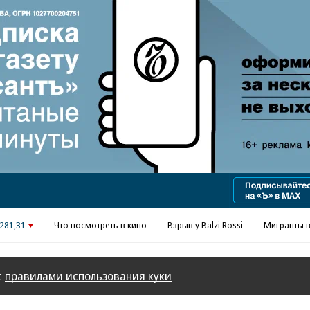
281,31
Что посмотреть в кино
Взрыв у Balzi Rossi
Мигранты в
с
правилами использования куки