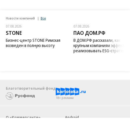
Новости компаний
Все
07.08.2026
07.08.2026
STONE
ПАО ДОМ.РФ
Бизнес-центр STONE Римская
В ДОМ.РФ рассказали, как
возведен в полную высоту
крупным компаниям эффектив
реализовывать ESG-стратегию
Благотворительный фонд
18+ реклама
О «Коммерсанте»
Android
Архив
Обратная связь
Контакты
Правовая информация