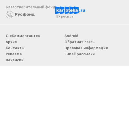
Благотворительный фонд
18+ реклама
О «Коммерсанте»
Android
Архив
Обратная связь
Контакты
Правовая информация
Реклама
E-mail рассылки
Вакансии
18+
© АО «Коммерсантъ». 127006, Москва, Оружейный переулок д. 41,
тел. +7 (495) 797-69-70.
Сетевое издание «Коммерсантъ» (доменное имя сайта:
kommersant.ru) зарегистрировано Федеральной службой
по надзору в сфере связи, информационных технологий и массовых
коммуникаций (Роскомнадзор), регистрационный номер и дата
принятия решения о регистрации: серия
Эл № ФС77-76922