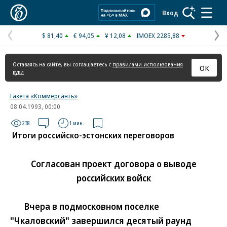
Коммерсантъ
Вход
$ 81,40
€ 94,05
¥ 12,08
IMOEX 2285,88
Предыдущая
С
страница
с
Оставаясь на сайте, вы соглашаетесь с
правилами использования
ОК
куки
Газета «Коммерсантъ»
08.04.1993, 00:00
238
1 мин.
Итоги российско-эстонских переговоров
Согласован проект договора о выводе
российских войск
Вчера в подмосковном поселке
"Чкаловский" завершился десятый раунд