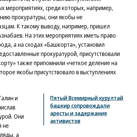
х мероприятиях, среди которых, например,
нию прокуратуры, они якобы не
зцам. К такому выводу, например, пришел
знабаев. На этих мероприятиях иметь право
ода, а на сходах «Башкорта», установил
редоставленные прокуратурой, присутствовали
корту» также припомнили «четкое деление на
которое якобы присутствовало в выступлениях
Галин и
Пятый Всемирный курултай
башкир сопровождали
нислав
аресты и задержания
урой. Они
активистов
я не
ляды, а