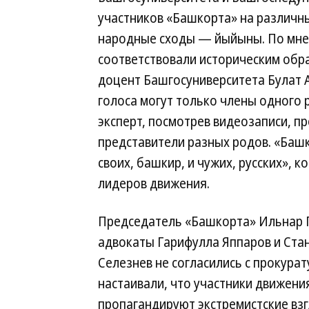
участников «Башкорта» на различны
народные сходы — йыйыны. По мне
соответствовали историческим обра
доцент Башгосуниверситета Булат А
голоса могут только члены одного р
эксперт, посмотрев видеозаписи, п
представители разных родов. «Баш
своих, башкир, и чужих, русских», 
лидеров движения.
Председатель «Башкорта» Ильнар 
адвокаты Гарифулла Яппаров и Ста
Селезнев не согласились с прокурат
настаивали, что участники движени
пропагандируют экстремистские взг