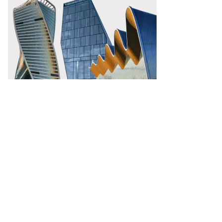
то:
.com/boobashkort