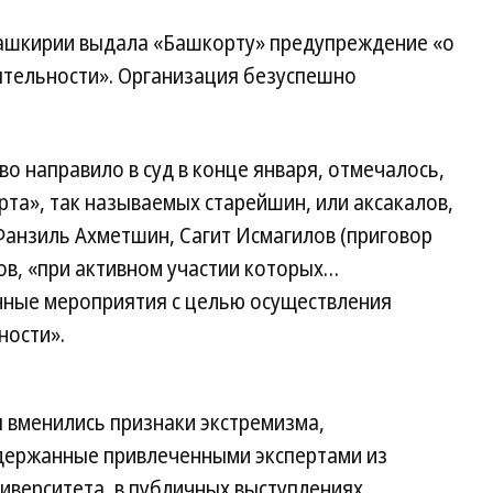
Башкирии выдала «Башкорту» предупреждение «о
ятельности». Организация безуспешно
о направило в суд в конце января, отмечалось,
рта», так называемых старейшин, или аксакалов,
Фанзиль Ахметшин, Сагит Исмагилов (приговор
ов, «при активном участии которых…
чные мероприятия с целью осуществления
ности».
я вменились признаки экстремизма,
держанные привлеченными экспертами из
иверситета, в публичных выступлениях