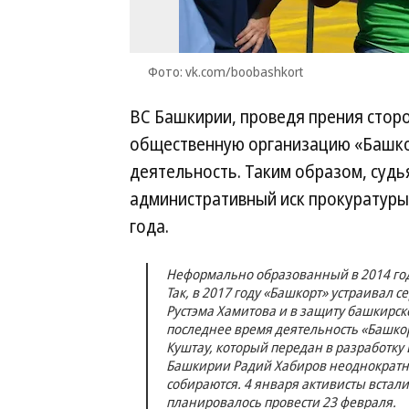
Фото: vk.com/boobashkort
ВС Башкирии, проведя прения стор
общественную организацию «Башкор
деятельность. Таким образом, суд
административный иск прокуратуры
года.
Неформально образованный в 2014 год
Так, в 2017 году «Башкорт» устраивал 
Рустэма Хамитова и в защиту башкирск
последнее время деятельность «Башкор
Куштау, который передан в разработку
Башкирии Радий Хабиров неоднократно
собираются. 4 января активисты встал
планировалось провести 23 февраля.