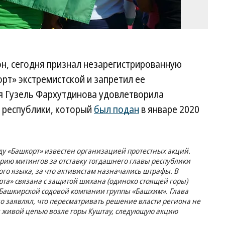
он, сегодня признал незарегистрированную
т» экстремистской и запретил ее
ья Гузель Фархутдинова удовлетворила
 республики, который
был подан
в январе 2020
у «Башкорт» известен организацией протестных акций.
серию митингов за отставку тогдашнего главы республики
ого языка, за что активистам назначались штрафы. В
та» связана с защитой шихана (одиноко стоящей горы)
 Башкирской содовой компании группы «Башхим». Глава
 заявлял, что пересматривать решение власти региона не
и живой цепью возле горы Куштау, следующую акцию