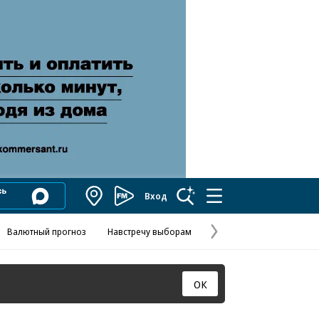
Вход
Коммерсантъ
FM
Валютный прогноз
Навстречу выборам
Скандал в FIFA
Названия опе
Колесников
Следующая
страница
ОК