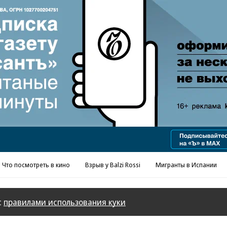
Реклама в «Ъ» www.kommersant.ru/ad
Что посмотреть в кино
Взрыв у Balzi Rossi
Мигранты в Испании
с
правилами использования куки