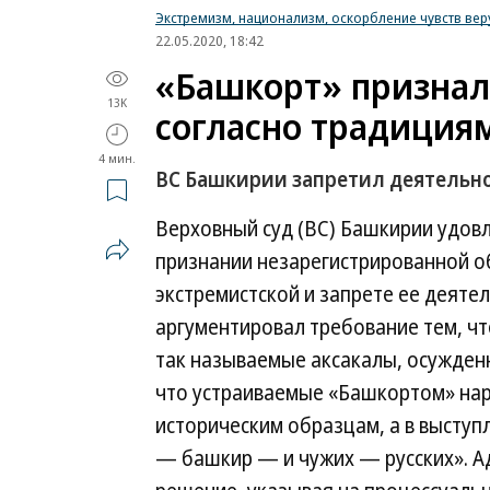
Экстремизм, национализм, оскорбление чувств ве
22.05.2020, 18:42
«Башкорт» признал
13K
согласно традиция
4 мин.
ВС Башкирии запретил деятельн
Верховный суд (ВС) Башкирии удовл
признании незарегистрированной 
экстремистской и запрете ее деятел
аргументировал требование тем, чт
так называемые аксакалы, осужденн
что устраиваемые «Башкортом» на
историческим образцам, а в выступ
— башкир — и чужих — русских». 