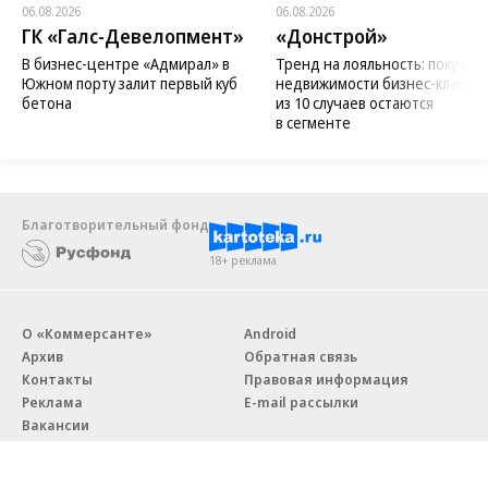
06.08.2026
06.08.2026
ГК «Галс-Девелопмент»
«Донстрой»
В бизнес-центре «Адмирал» в
Тренд на лояльность: покупат
Южном порту залит первый куб
недвижимости бизнес-класса в
бетона
из 10 случаев остаются
в сегменте
Благотворительный фонд
18+ реклама
О «Коммерсанте»
Android
Архив
Обратная связь
Контакты
Правовая информация
Реклама
E-mail рассылки
Вакансии
18+