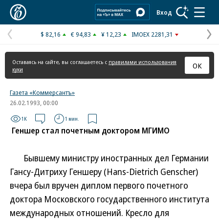
Коммерсантъ
Вход
$ 82,16
€ 94,83
¥ 12,23
IMOEX 2281,31
Предыдущая
С
страница
с
Оставаясь на сайте, вы соглашаетесь с
правилами использования
ОК
куки
Газета «Коммерсантъ»
26.02.1993, 00:00
1K
1 мин.
Геншер стал почетным доктором МГИМО
Бывшему министру иностранных дел Германии
Гансу-Дитриху Геншеру (Hans-Dietrich Genscher)
вчера был вручен диплом первого почетного
доктора Московского государственного института
международных отношений. Кресло для