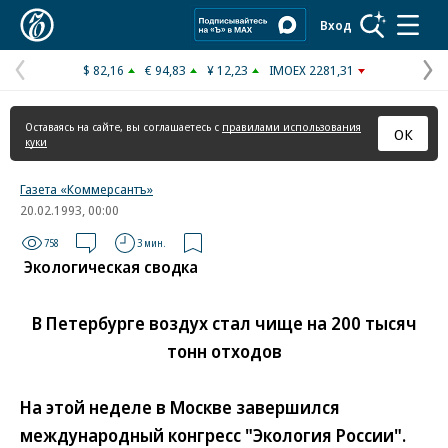
Коммерсантъ
Вход
$ 82,16
€ 94,83
¥ 12,23
IMOEX 2281,31
Предыдущая
С
страница
с
Оставаясь на сайте, вы соглашаетесь с
правилами использования
ОК
куки
Газета «Коммерсантъ»
20.02.1993, 00:00
758
3 мин.
Экологическая сводка
В Петербурге воздух стал чище на 200 тысяч
тонн отходов
На этой неделе в Москве завершился
международный конгресс "Экология России".