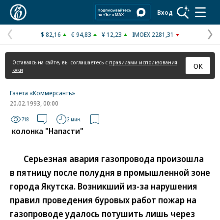
Коммерсантъ
Вход
$ 82,16
€ 94,83
¥ 12,23
IMOEX 2281,31
Предыдущая
С
страница
с
Оставаясь на сайте, вы соглашаетесь с
правилами использования
ОК
куки
Газета «Коммерсантъ»
20.02.1993, 00:00
718
2 мин.
колонка "Напасти"
Серьезная авария газопровода произошла
в пятницу после полудня в промышленной зоне
города Якутска. Возникший из-за нарушения
правил проведения буровых работ пожар на
газопроводе удалось потушить лишь через