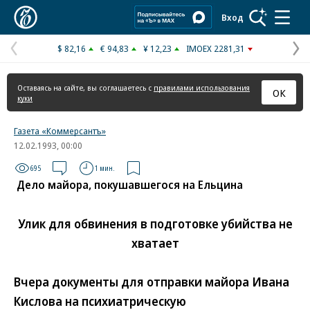
Коммерсантъ
Вход
$ 82,16
€ 94,83
¥ 12,23
IMOEX 2281,31
Предыдущая
С
страница
с
Оставаясь на сайте, вы соглашаетесь с
правилами использования
ОК
куки
Газета «Коммерсантъ»
12.02.1993, 00:00
695
1 мин.
Дело майора, покушавшегося на Ельцина
Улик для обвинения в подготовке убийства не
хватает
Вчера документы для отправки майора Ивана
Кислова на психиатрическую