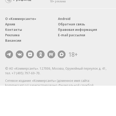
18+ реклама
О «Коммерсанте»
Android
Архив
Обратная связь
Контакты
Правовая информация
Реклама
E-mail рассылки
Вакансии
18+
© АО «Коммерсантъ». 127006, Москва, Оружейный переулок д. 41,
тел. +7 (495) 797-69-70.
Сетевое издание «Коммерсантъ» (доменное имя сайта:
kommersant.ru) зарегистрировано Федеральной службой
по надзору в сфере связи, информационных технологий и массовых
коммуникаций (Роскомнадзор), регистрационный номер и дата
принятия решения о регистрации: серия
Эл № ФС77-76922
от 11 октября 2019 г.
Партнерские проекты/материалы, новости компаний, материалы