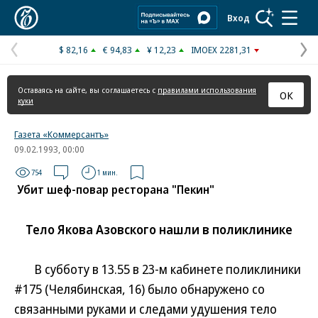
Коммерсантъ
Вход
$ 82,16
€ 94,83
¥ 12,23
IMOEX 2281,31
Предыдущая
С
страница
с
Оставаясь на сайте, вы соглашаетесь с
правилами использования
ОК
куки
Газета «Коммерсантъ»
09.02.1993, 00:00
754
1 мин.
Убит шеф-повар ресторана "Пекин"
Тело Якова Азовского нашли в поликлинике
В субботу в 13.55 в 23-м кабинете поликлиники
#175 (Челябинская, 16) было обнаружено со
связанными руками и следами удушения тело