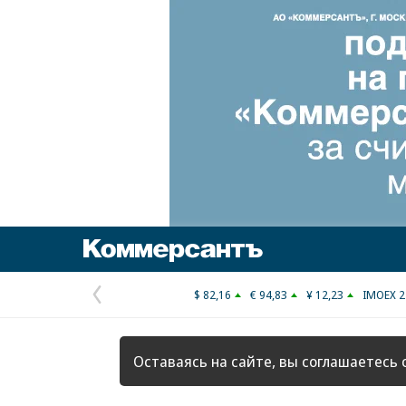
Коммерсантъ
$ 82,16
€ 94,83
¥ 12,23
IMOEX 2
Предыдущая
страница
Оставаясь на сайте, вы соглашаетесь 