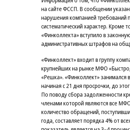
Информация о том, что «Финколлек
на сайте ФССП. В сообщении указа
нарушения компанией требований п
систематический характер. Кроме т
«Финколлекта» вступило в законную
административных штрафов на общу
«Финколлект» входит в группу компа
крупнейших на рынке МФО «Быстро
«Решка». «Финколлект» занимался 
начиная с 21 дня просрочки, до эт
По поводу сбора задолженности кр
членами которой являются все МФО,
количество обращений, поступивших
года, составляет порядка 4% от все
показатель является на 3–4 процен