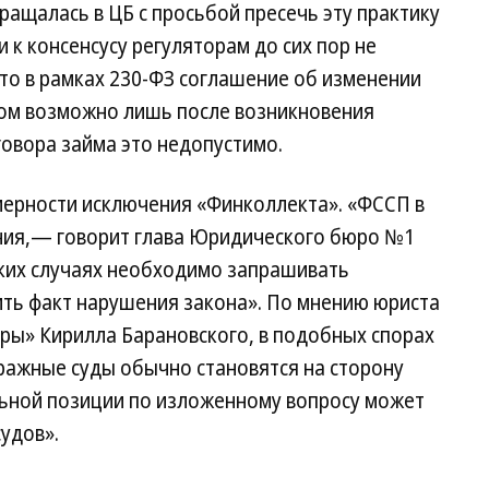
ращалась в ЦБ с просьбой пресечь эту практику
и к консенсусу регуляторам до сих пор не
что в рамках 230-ФЗ соглашение об изменении
ом возможно лишь после возникновения
говора займа это недопустимо.
ерности исключения «Финколлекта». «ФССП в
чия,— говорит глава Юридического бюро №1
ких случаях необходимо запрашивать
ить факт нарушения закона». По мнению юриста
ры» Кирилла Барановского, в подобных спорах
ажные суды обычно становятся на сторону
ьной позиции по изложенному вопросу может
удов».