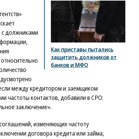
гентств»
ускает
 с должниками
нформации,
Как приставы пытались
ания
защитить должников от
 относительно
банков и МФО
оличество
едусмотрено
если между кредитором и заемщиком
и частоты контактов, добавили в СРО:
льное заключение».
 соглашений, изменяющих частоту
аключении договора кредита или займа,