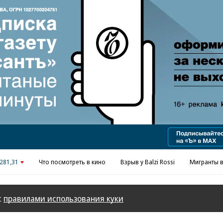
Реклама в «Ъ» www.kommersant.ru/ad
281,31
Что посмотреть в кино
Взрыв у Balzi Rossi
Мигранты в
с
правилами использования куки