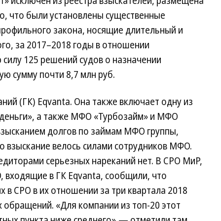
т» исключен из реестра взыскателей, размещена
но, что были установлены существенные
рофильного закона, носящие длительный и
ого, за 2017–2018 годы в отношении
 силу 125 решений судов о назначении
ю сумму почти 8,7 млн руб.
ний (ГК) Eqvanta. Она также включает одну из
деньги», а также МФО «Турбозайм» и МФО
взысканием долгов по займам МФО группы,
ого взыскание велось силами сотрудников МФО.
едиторами серьезных нареканий нет. В СРО МиР,
 входящие в ГК Eqvanta, сообщили, что
 в СРО в их отношении за три квартала 2018
х обращений. «Для компании из топ-20 этот
тных пункта ниже среднего»,— отметили там.