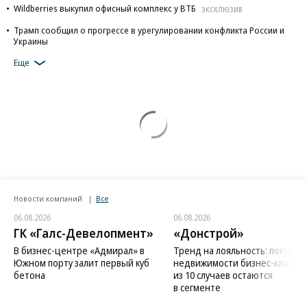
Wildberries выкупил офисный комплекс у ВТБ
ЭКСКЛЮЗИВ
Трамп сообщил о прогрессе в урегулировании конфликта России и
Украины
Еще
Новости компаний
Все
06.08.2026
06.08.2026
ГК «Галс-Девелопмент»
«Донстрой»
В бизнес-центре «Адмирал» в
Тренд на лояльность: покупат
Южном порту залит первый куб
недвижимости бизнес-класса в
бетона
из 10 случаев остаются
в сегменте