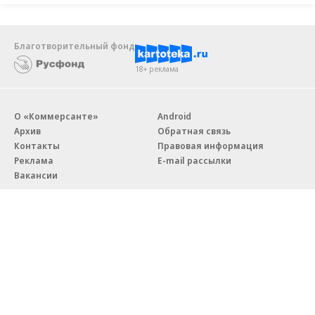
Благотворительный фонд
18+ реклама
О «Коммерсанте»
Android
Архив
Обратная связь
Контакты
Правовая информация
Реклама
E-mail рассылки
Вакансии
18+
© АО «Коммерсантъ». 127006, Москва, Оружейный переулок д. 41,
тел. +7 (495) 797-69-70.
Сетевое издание «Коммерсантъ» (доменное имя сайта:
kommersant.ru) зарегистрировано Федеральной службой
по надзору в сфере связи, информационных технологий и массовых