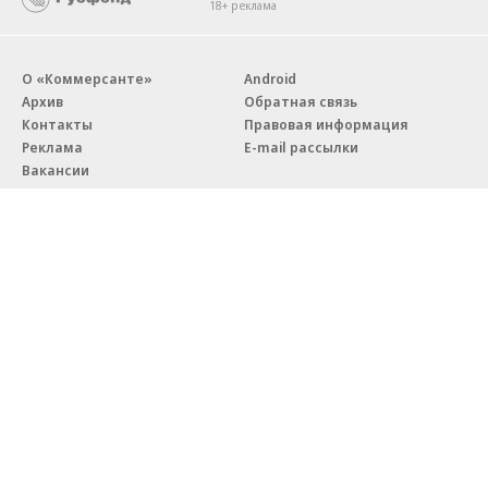
18+ реклама
О «Коммерсанте»
Android
Архив
Обратная связь
Контакты
Правовая информация
Реклама
E-mail рассылки
Вакансии
18+
© АО «Коммерсантъ». 127006, Москва, Оружейный переулок д. 41,
тел. +7 (495) 797-69-70.
Сетевое издание «Коммерсантъ» (доменное имя сайта:
kommersant.ru) зарегистрировано Федеральной службой
по надзору в сфере связи, информационных технологий и массовых
коммуникаций (Роскомнадзор), регистрационный номер и дата
принятия решения о регистрации: серия
Эл № ФС77-76922
от 11 октября 2019 г.
Партнерские проекты/материалы, новости компаний, материалы