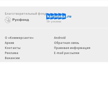
Благотворительный фонд
18+ реклама
О «Коммерсанте»
Android
Архив
Обратная связь
Контакты
Правовая информация
Реклама
E-mail рассылки
Вакансии
18+
© АО «Коммерсантъ». 127006, Москва, Оружейный переулок д. 41,
тел. +7 (495) 797-69-70.
Сетевое издание «Коммерсантъ» (доменное имя сайта:
kommersant.ru) зарегистрировано Федеральной службой
по надзору в сфере связи, информационных технологий и массовых