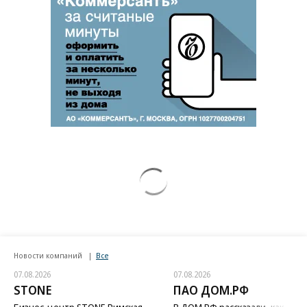
Путин озвучил итоговый план СВО
Зеленский неожиданно высказался о
возвращении Крыма
Заставим раскаяться: союзник России
дал грозное обещание