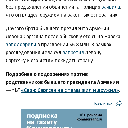
без предъявления обвинений, а полиция
заявила
,
что он владел оружием на законных основаниях.
Другого брата бывшего президента Армении
Левона Саргсяна после обысков у его сына Нарека
заподозрили
в присвоении $6,8 млн. В рамках
расследования дела суд
запретил
Левону
Саргсяну и его детям покидать страну.
Подробнее о подозрениях против
родственников бывшего президента Армении
— “Ъ”
«Серж Саргсян не с теми жил и дружил»
.
Поделиться
Новости партнеров
ВСУ точно получат десятки тысяч новых
солдат