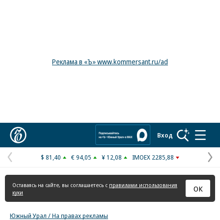
Реклама в «Ъ» www.kommersant.ru/ad
Коммерсантъ
Вход
$ 81,40
€ 94,05
¥ 12,08
IMOEX 2285,88
Предыдущая
С
страница
с
Оставаясь на сайте, вы соглашаетесь с
правилами использования
ОК
куки
Южный Урал / На правах рекламы