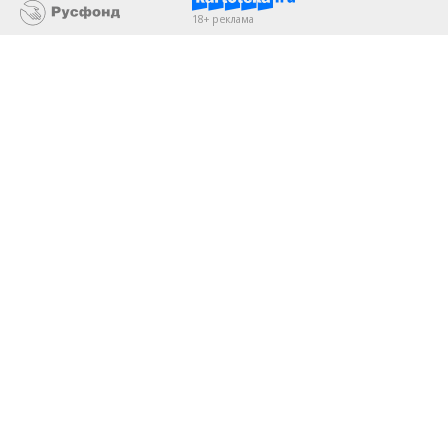
Благотворительный фонд
18+ реклама
О «Коммерсанте»
Android
Архив
Обратная связь
Контакты
Правовая информация
Реклама
E-mail рассылки
Вакансии
18+
© АО «Коммерсантъ». 127006, Москва, Оружейный переулок д. 41,
тел. +7 (495) 797-69-70.
Сетевое издание «Коммерсантъ» (доменное имя сайта:
kommersant.ru) зарегистрировано Федеральной службой
по надзору в сфере связи, информационных технологий и массовых
коммуникаций (Роскомнадзор), регистрационный номер и дата