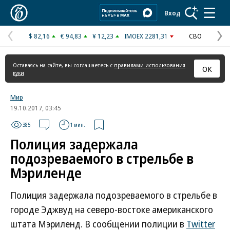
Коммерсантъ
Вход
$ 82,16
€ 94,83
¥ 12,23
IMOEX 2281,31
СВО
Предыдущая
С
страница
с
Оставаясь на сайте, вы соглашаетесь с
правилами использования
ОК
куки
Мир
19.10.2017, 03:45
385
1 мин.
Полиция задержала
подозреваемого в стрельбе в
Мэриленде
Полиция задержала подозреваемого в стрельбе в
городе Эджвуд на северо-востоке американского
штата Мэриленд. В сообщении полиции в
Twitter