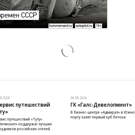
08.2026
06.08.2026
ервис путешествий
ГК «Галс-Девелопмент»
ту»
В бизнес-центре «Адмирал» в Южн
порту залит первый куб бетона
вис путешествий «Туту»
Нетмонет» поддержат лучших
рудников российских отелей