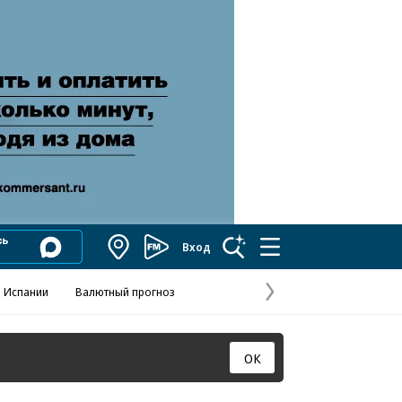
Вход
Коммерсантъ
FM
 Испании
Валютный прогноз
Навстречу выбора
Отношения С
Эксклюзивы
Следующая
страница
ОК