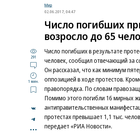
Мир
02.06.2017, 04:47
Число погибших при
возросло до 65 чел
Число погибших в результате протес
291
человек, сообщил отвечающий за сф
Он рассказал, что как минимум пят
оппозицией в ходе протестов. Кром
1 мин.
правопорядка. По словам правозащи
Помимо этого погибли 16 мирных жи
антиправительственных манифестац
протестах превышает 1,1 тыс. челов
...
передает «РИА Новости».