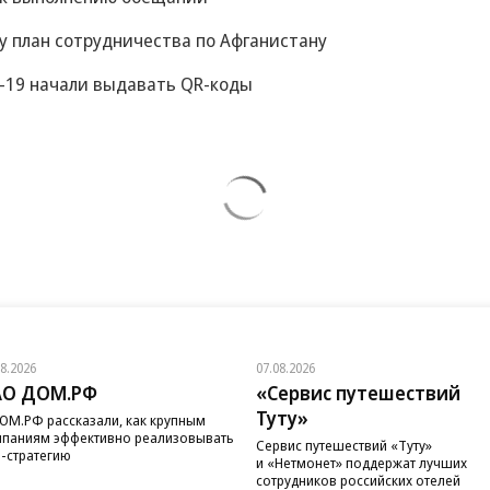
жет посетить Москву. Ее
м Евромайдана
оловное дело о склонении к массовым беспорядкам
 к выполнению обещаний
у план сотрудничества по Афганистану
-19 начали выдавать QR-коды