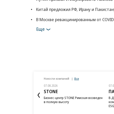
Картина дня
Виктория Нуланд мо
называли идеолого
Сеть «Что делать» возбудила СКР на уг
Путин призвал стимулировать талибов
Китай предложил РФ, Ирану и Пакистан
В Москве ревакцинированным от COVID
Еще