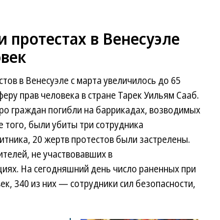
 протестах в Венесуэле
овек
тов в Венесуэле с марта увеличилось до 65
еру прав человека в стране Тарек Уильям Сааб.
еро граждан погибли на баррикадах, возводимых
е того, были убиты три сотрудника
тника, 20 жертв протестов были застрелены.
телей, не участвовавших в
иях. На сегодняшний день число раненных при
ек, 340 из них — сотрудники сил безопасности,