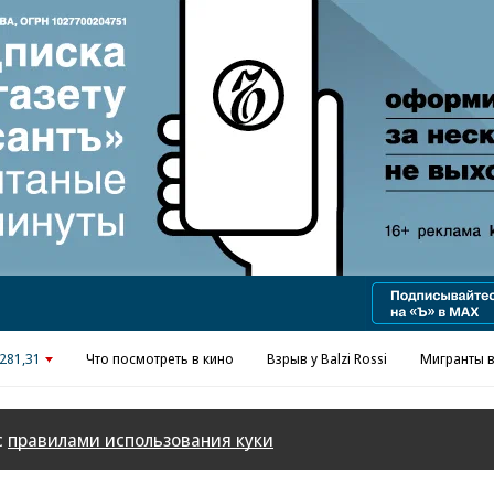
281,31
Что посмотреть в кино
Взрыв у Balzi Rossi
Мигранты в
с
правилами использования куки