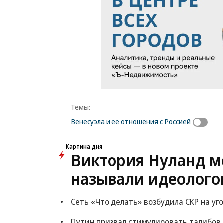
Темы:
Венесуэла и ее отношения с Россией
Новости партнеров
ВСУ точно получат
Путин озвучил
десятки тысяч новых
итоговый план 
солдат