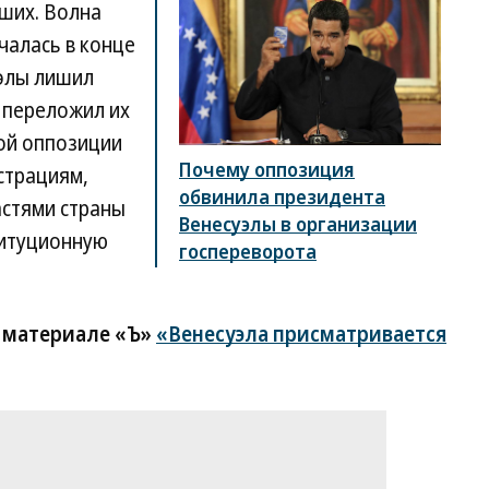
ших. Волна
чалась в конце
уэлы лишил
 переложил их
кой оппозиции
Почему оппозиция
страциям,
обвинила президента
астями страны
Венесуэлы в организации
титуционную
госпереворота
в материале «Ъ»
«Венесуэла присматривается