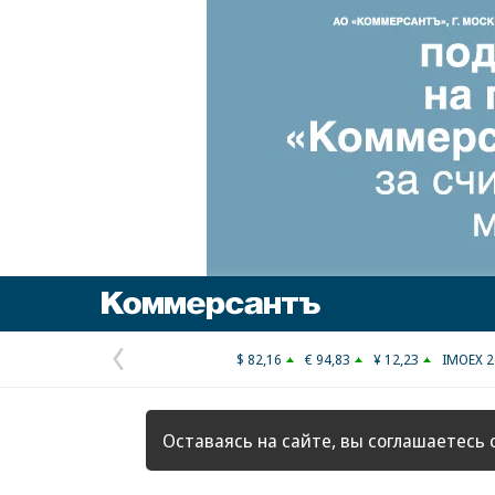
Коммерсантъ
$ 82,16
€ 94,83
¥ 12,23
IMOEX 2
Предыдущая
страница
Оставаясь на сайте, вы соглашаетесь 