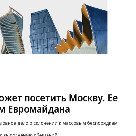
Зеленский
Заставим раскаяться:
СВО
неожиданно
союзник России дал
высказался о
грозное обещание
возвращении Крыма