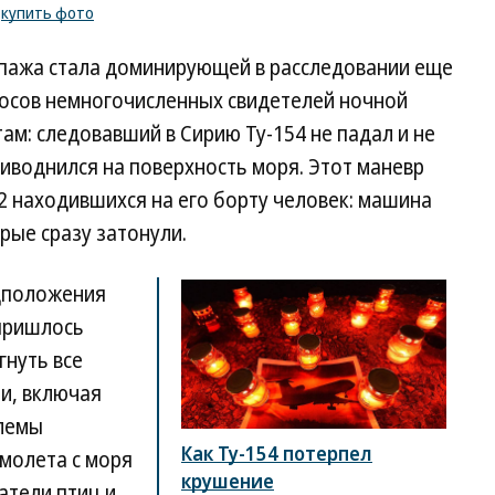
/
купить фото
ипажа стала доминирующей в расследовании еще
росов немногочисленных свидетелей ночной
ам: следовавший в Сирию Ту-154 не падал и не
риводнился на поверхность моря. Этот маневр
2 находившихся на его борту человек: машина
орые сразу затонули.
дположения
 пришлось
гнуть все
и, включая
блемы
Как Ту-154 потерпел
амолета с моря
крушение
атели птиц и