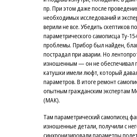
пр. При этом даже после проведени
необходимых исследований и экспер
верили не все. Убедить скептиков 
параметрического самописца Ту-154
проблемы. Прибор был найден, благ
пострадал при аварии. Но лентопр
изношенным — он не обеспечивал п
катушки имели люфт, который дава
параметров. В итоге ремонт самопи
опытным гражданским экспертам М
(МАК).
Там параметрический самописец фа
изношенные детали, получили с не
синхронизировали параметры полета