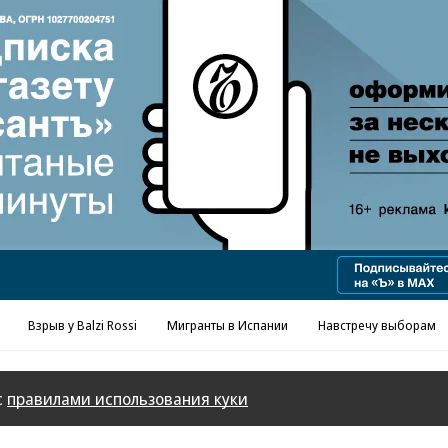
Реклама в «Ъ» www.kommersant.ru/ad
Взрыв у Balzi Rossi
Мигранты в Испании
Навстречу выборам
с
правилами использования куки