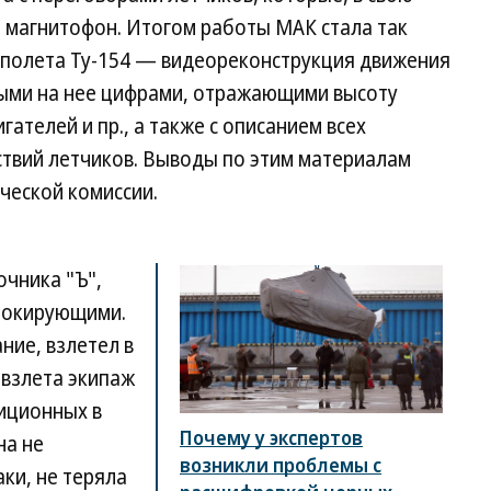
й магнитофон. Итогом работы МАК стала так
полета Ту-154 — видеореконструкция движения
ыми на нее цифрами, отражающими высоту
гателей и пр., а также с описанием всех
ствий летчиков. Выводы по этим материалам
ческой комиссии.
очника "Ъ",
 шокирующими.
ние, взлетел в
взлета экипаж
диционных в
Почему у экспертов
на не
возникли проблемы с
ки, не теряла