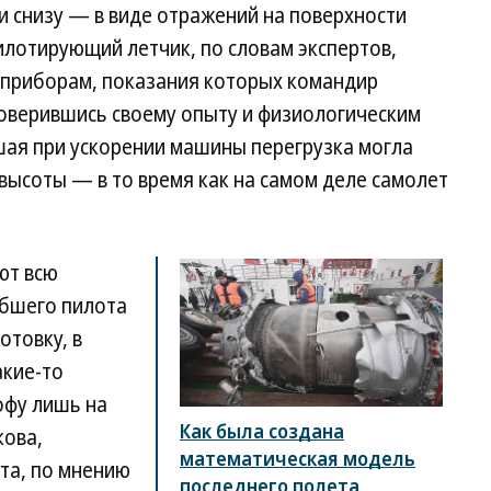
 и снизу — в виде отражений на поверхности
илотирующий летчик, по словам экспертов,
 приборам, показания которых командир
доверившись своему опыту и физиологическим
шая при ускорении машины перегрузка могла
высоты — в то время как на самом деле самолет
ют всю
бшего пилота
отовку, в
акие-то
офу лишь на
Как была создана
ова,
математическая модель
ета, по мнению
последнего полета