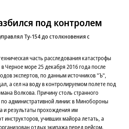
азбился под контролем
управлял Ту-154 до столкновения с
 техническая часть расследования катастрофы
в Черное море 25 декабря 2016 года после
одов экспертов, по данным источников "Ъ",
ал, а сел на воду в контролируемом полете под
мана Волкова. Причину столь странного
е по административной линии: в Минобороны
а и результаты прохождения им
т инструкторов, учивших майора летать, а
организован отдых экипажа перед рейсом.