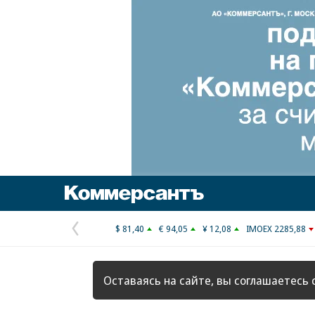
Коммерсантъ
$ 81,40
€ 94,05
¥ 12,08
IMOEX 2285,88
Предыдущая
страница
Оставаясь на сайте, вы соглашаетесь 