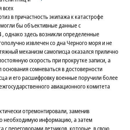
я всех
тиз в причастность экипажа к катастрофе
помогли бы объективные данные с
 , однако здесь возникли определенные
ополучно извлечен со дна Черного моря и не
отяжный механизм самописца оказался прилично
остоянную скорость при прокрутке записи, а
л основания сомневаться в достоверности
сца и его расшифровку военные поручили более
ежгосударственного авиационного комитета
ктически отремонтировали, заменив
го необходимую информацию, а затем
 с переговорами летчиков, которые, в свою