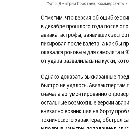
Фото: Дмитрий Коротаев, Коммерсантъ
Отметим, что версия об ошибке эк
в декабре прошлого года после оп
авиакатастрофы, заявивших эксперт
пикировал после взлета, а как бы п
оказался роковым для самолета и 9
от удара развалилась на куски, кот
Однако доказать высказанные пре
быстро не удалось. Авиаэкспертам
сначала аргументированно опровер
остальные возможные версии авари
внезапно возникшие на борту про
технического характера, обстрел с
и подрыв изнутри, попадание в двиг