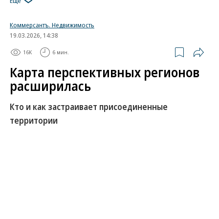
Еще
Коммерсантъ. Недвижимость
19.03.2026, 14:38
16K
6 мин.
Карта перспективных регионов
расширилась
Кто и как застраивает присоединенные
территории
Рынок строительства жилья на новых
территориях РФ, присоединенных в 2022 году,
демонстрирует динамичный рост. Сейчас в
регионах возводится более 1 млн кв. м нового
жилья, привлекая все новых системных игроков.
Это стало возможно благодаря государственным