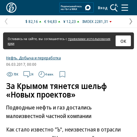
Коммерсантъ
Вход
$ 82,16
€ 94,83
¥ 12,23
IMOEX 2281,31
Предыдущая
С
страница
с
Оставаясь на сайте, вы соглашаетесь с
правилами использования
ОК
куки
Нефть. Добыча и переработка
06.03.2017, 00:00
70K
24
4 мин.
За Крымом тянется шельф
«Новых проектов»
Подводные нефть и газ достались
малоизвестной частной компании
Как стало известно "Ъ", неизвестная в отрасли