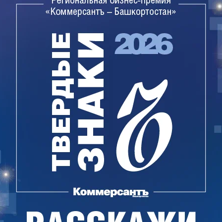
ого, что номинант был "охаян друзьями". Врио
равления избрали прозаика Заки Алибаева. Он
раматурга Айдара Хусаинова. Полномочия
марта 2017 года, после чего должны пройти
т более 260 членов. Организация
щая помощь начинающим литераторам,
сательскими организациями других регионов.
изации - люди пенсионного возраста.