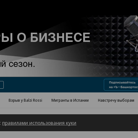
Взрыв у Balzi Rossi
Мигранты в Испании
Навстречу выборам
с
правилами использования куки