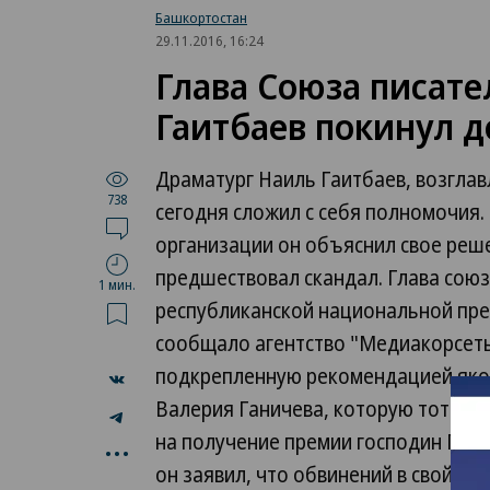
Башкортостан
29.11.2016, 16:24
Глава Союза писат
Гаитбаев покинул д
Драматург Наиль Гаитбаев, возглав
738
сегодня сложил с себя полномочия.
организации он объяснил свое реш
предшествовал скандал. Глава союз
1 мин.
республиканской национальной пре
сообщало агентство "Медиакорсеть"
подкрепленную рекомендацией яко
Валерия Ганичева, которую тот не 
...
на получение премии господин Гаит
он заявил, что обвинений в свой адр