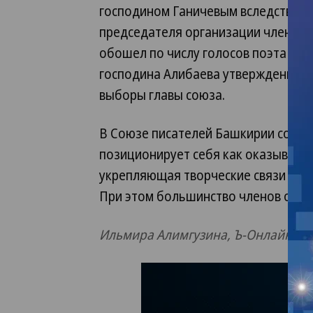
господином Ганичевым вследствии т
председателя организации члены п
обошел по числу голосов поэта и д
господина Алибаева утверждены до 
выборы главы союза.
В Союзе писателей Башкирии состоя
позиционирует себя как оказываю
укрепляющая творческие связи с пи
При этом большинство членов орган
Ильмира Алимгузина, Ъ-Онлайн