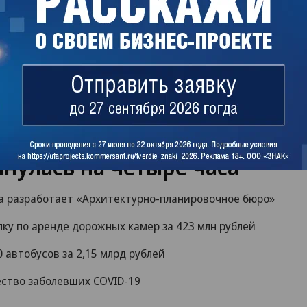
нулась на четыре часа
а разработает «Архитектурно-планировочное бюро»
ку по аренде дорожных камер за 423 млн рублей
 автобусов за 2,15 млрд рублей
ество заболевших COVID-19