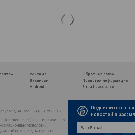
санте»
Реклама
Обратная связь
Вакансии
Правовая информация
Android
E-mail рассылки
Подпишитесь на 
реулок д. 41,
тел. +7 (495) 797-69-70.
Партнерские проекты/матери
новостей в рассы
«Промо» и «Официальное со
а: kommersant.ru) зарегистрировано
нформационных технологий
На kommersant.ru применяют
ционный номер и дата принятия