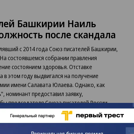
елей Башкирии Наиль
олжность после скандала
лявший с 2014 года Союз писателей Башкирии,
 На состоявшемся собрании правления
ение состоянием здоровья. Отставке
а в этом году выдвигался на получение
мии имени Салавата Юлаева. Однако, как
, номинант предоставил заявку,
бы председателя Союза писателей России
подписывал. После этого из списка претендентов
баев был исключен. Членам правления сегодня
ес не признает, а его заявка не была подписана