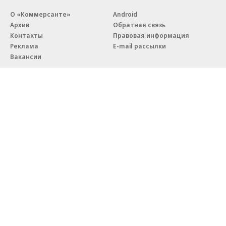
О «Коммерсанте»
Android
Архив
Обратная связь
Контакты
Правовая информация
Реклама
E-mail рассылки
Вакансии
18+
© АО «Коммерсантъ». 127006, Москва, Оружейный переулок д. 41,
тел. +7 (495) 797-69-70.
Сетевое издание «Коммерсантъ» (доменное имя сайта:
kommersant.ru) зарегистрировано Федеральной службой
по надзору в сфере связи, информационных технологий и массовых
коммуникаций (Роскомнадзор), регистрационный номер и дата
принятия решения о регистрации: серия
Эл № ФС77-76922
от 11 октября 2019 г.
Партнерские проекты/материалы, новости компаний, материалы
с пометкой «Промо» и «Официальное сообщение» опубликованы
на коммерческой основе.