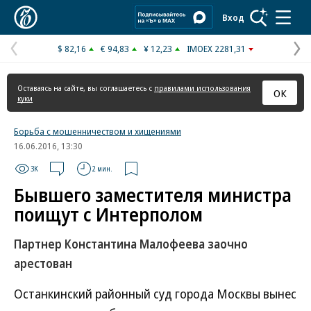
Коммерсантъ
Вход
$ 82,16
€ 94,83
¥ 12,23
IMOEX 2281,31
Предыдущая
С
страница
с
Оставаясь на сайте, вы соглашаетесь с
правилами использования
ОК
куки
Борьба с мошенничеством и хищениями
16.06.2016, 13:30
3K
2 мин.
Бывшего заместителя министра
поищут с Интерполом
Партнер Константина Малофеева заочно
арестован
Останкинский районный суд города Москвы вынес