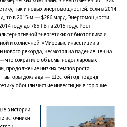
коммерческих компаний. В нем отмечен рост как
тику, так и новых энергомощностей. Если в 2014
рд, то в 2015-м — $286 млрд. Энергомощности
2014 году до 785 ГВт в 2015 году. Рост
льтернативной энергетики: от биотоплива и
ной и солнечной. «Мировые инвестиции в
и нового рекорда, несмотря на падение цен на
 — что сократило объемы недолларовых
ии, продолжение низких темпов роста
т авторы доклада.— Шестой год подряд
гетику обошли чистые инвестиции в горючие
ые в истории
ые источники
 стран