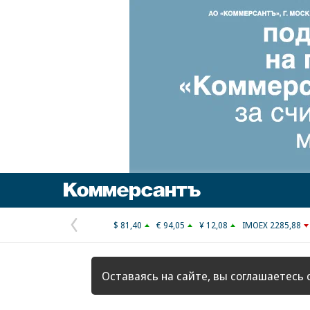
Коммерсантъ
$ 81,40
€ 94,05
¥ 12,08
IMOEX 2285,88
Предыдущая
страница
Оставаясь на сайте, вы соглашаетесь 