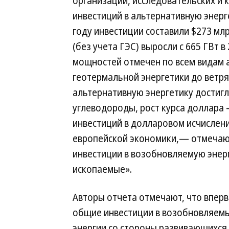
организаций, исследовательских и 
инвестиций в альтернативную энерге
году инвестиции составили $273 мл
(без учета ГЭС) выросли с 665 ГВт в 
мощностей отмечен по всем видам а
геотермальной энергетики до ветря
альтернативную энергетику достигл
углеводороды, рост курса доллара
инвестиций в долларовом исчислен
европейской экономики,— отмечаю
инвестиции в возобновляемую энер
ископаемые».
Авторы отчета отмечают, что вперв
общие инвестиции в возобновляем
энергии со стороны развивающихся