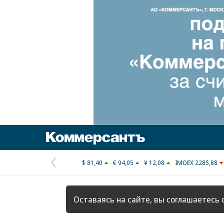
Коммерсантъ
$ 81,40
€ 94,05
¥ 12,08
IMOEX 2285,88
Предыдущая
страница
Оставаясь на сайте, вы соглашаетесь 