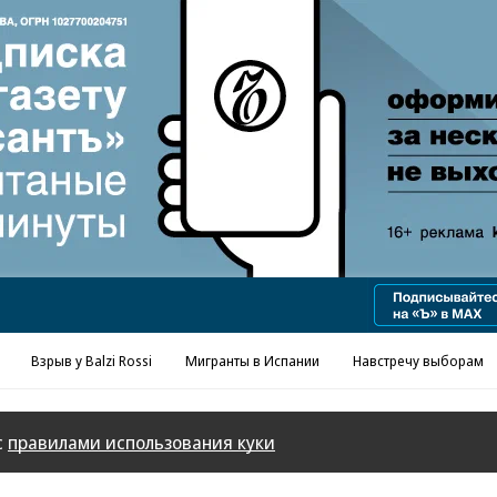
Реклама в «Ъ» www.kommersant.ru/ad
Взрыв у Balzi Rossi
Мигранты в Испании
Навстречу выборам
с
правилами использования куки