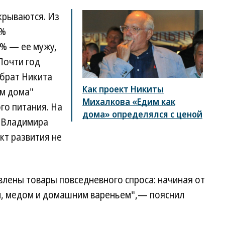
крываются. Из
5%
% — ее мужу,
Почти год
 брат Никита
Как проект Никиты
им дома"
Михалкова «Едим как
го питания. На
дома» определялся с ценой
а Владимира
кт развития не
влены товары повседневного спроса: начиная от
ми, медом и домашним вареньем",— пояснил