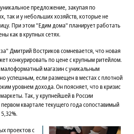
 уникальное предложение, закупая по
х, так и у небольших хозяйств, которые не
ицу. При этом "Едим дома" планирует работать
ены как в крупных сетях.
за" Дмитрий Востриков сомневается, что новая
жет конкурировать по цене с крупным ритейлом.
о малоформатный магазин с уникальным
но успешным, если размещен в местах с плотной
ким уровнем дохода. Он поясняет, что в кризис
маркеты. Так, у крупнейшей в России
в первом квартале текущего года сопоставимый
 5,32%.
ых проектов с