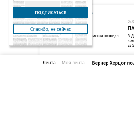
ПОДПИСАТЬСЯ
Новости компаний
Все
07.08.2026
07.
STONE
П
Спасибо, не сейчас
Бизнес-центр STONE Римская возведен
В Д
в полную высоту
ком
ESG
Лента
Моя лента
Вернер Херцог по
Благотворительный фонд
О «Коммер
Архив
Контакты
18+ реклама
© АО «Коммерсантъ». 127006, Москва, Оружейный пе
Сетевое издание «Коммерсантъ» (доменное имя сайт