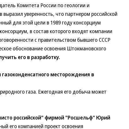
атель Комитета России по геологии и
ыразил уверенность, что партнером российской
ый для этой цели в 1989 году консорциум
нсорциум, в состав которого входят компании
оворенности с правительством бывшего СССР
кое обоснование освоения Штокмановского
учить его в разработку.
 газоконденсатного месторождения в
риродного газа. Ежегодная его добыча может
"чисто российской" фирмой "Росшельф" Юрий
ый его компанией проект освоения