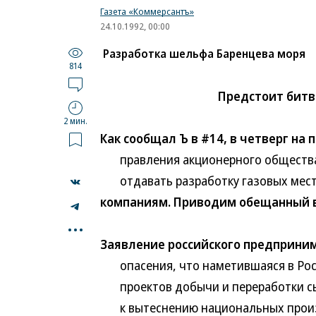
Газета «Коммерсантъ»
24.10.1992, 00:00
Разработка шельфа Баренцева моря
814
Предстоит битва
2 мин.
Как сообщал Ъ в #14, в четверг на
правления акционерного общества "
отдавать разработку газовых мест
компаниям. Приводим обещанный в
...
Заявление российского предприним
опасения, что наметившаяся в Росс
проектов добычи и переработки сы
к вытеснению национальных произв