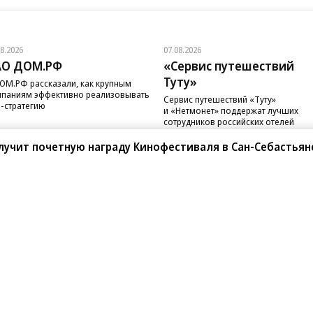
08.2026
07.08.2026
АО ДОМ.РФ
«Сервис путешествий
Туту»
ОМ.РФ рассказали, как крупным
паниям эффективно реализовывать
Сервис путешествий «Туту»
-стратегию
и «Нетмонет» поддержат лучших
сотрудников российских отелей
лучит почетную награду Кинофестиваля в Сан-Себастьян
санте»
Реклама
Обратная связь
Вакансии
Правовая информация
Android
E-mail рассылки
реулок д. 41,
тел. +7 (495) 797-69-70.
Партнерские проекты/матери
«Промо» и «Официальное со
а: kommersant.ru) зарегистрировано