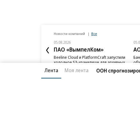
Новости компаний
Все
05.08.2026
05.
ПАО «ВымпелКом»
АО
Beeline Cloud и PlatformCraft запустили
Бан
холодное S3-хранилище для архивных
объ
данных бизнеса
ИЖС
Лента
Моя лента
ООН спрогнозиро
Благотворительный фонд
О «Коммер
Архив
Контакты
18+ реклама