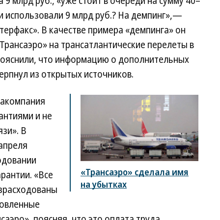
 9 млрд руб., «уже стоит в очереди на сумму 40–
ни использовали 9 млрд руб.? На демпинг»,—
ерфакс». В качестве примера «демпинга» он
Трансаэро» на трансатлантические перелеты в
пояснили, что информацию о дополнительных
ерпнул из открытых источников.
виакомпания
антиями и не
язи». В
 апреля
одовании
«Трансаэро» сделала имя
рантии. «Все
на убытках
израсходованы
новленные
саэро», поясняя, что это оплата труда