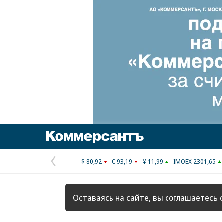
Коммерсантъ
$ 80,92
€ 93,19
¥ 11,99
IMOEX 2301,65
Предыдущая
страница
Оставаясь на сайте, вы соглашаетесь 