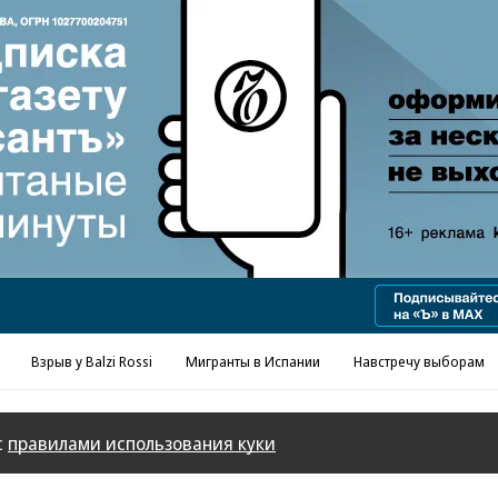
Реклама в «Ъ» www.kommersant.ru/ad
Взрыв у Balzi Rossi
Мигранты в Испании
Навстречу выборам
с
правилами использования куки