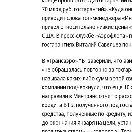
конце прошлого года госгарантии на
70 млрд руб. госгарантий». «Куда о
приводит слова топ-менеджера «Инт
привел относительно низкие цены «
США. В пресс-службе «Аэрофлота» 
госгарантиях Виталий Савельев поч
В «Трансаэро» “Ъ” заверили, что а
«не обращалась повторно за госгар
называла каких-либо сумм в этой св
компании подчеркнули, что еще 10
направили в Минтранс отчет о расх
кредита ВТБ, полученного под госга
средства, полученные по кредиту, 
до окончания января на цели, уста
правительством»,— говорят в «Тран