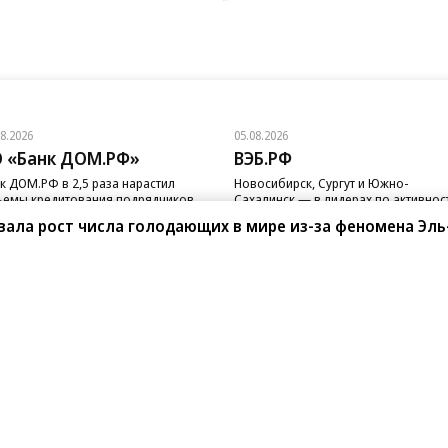
08.2026
05.08.2026
 «Банк ДОМ.РФ»
ВЭБ.РФ
к ДОМ.РФ в 2,5 раза нарастил
Новосибирск, Сургут и Южно-
емы кредитования подрядчиков
Сахалинск — в лидерах по активнос
 с эскроу
реализации ГЧП
вала рост числа голодающих в мире из-за феномена Эль
санте»
Реклама
Обратная связь
Вакансии
Правовая информация
Android
E-mail рассылки